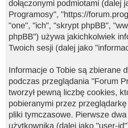
dołączonymi podmiotami (dalej j
Programosy", "https://forum.progr
"one", "ich", "skrypt phpBB", "
phpBB") używa jakichkolwiek in
Twoich sesji (dalej jako "informac
Informacje o Tobie są zbierane
podczas przeglądania "Forum P
tworzył pewną liczbę cookies, k
pobieranymi przez przeglądarkę
pliki tymczasowe. Pierwsze dwa 
użytkownika (dalej jako "user-id"