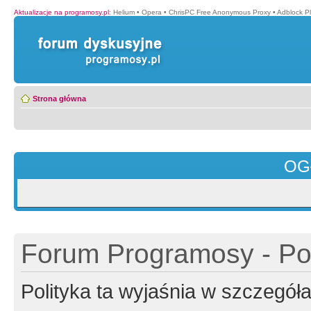
Aktualizacje na programosy.pl
:
Helium
•
Opera
•
ChrisPC Free Anonymous Proxy
•
Adblock P
Strona główna
OG
Forum Programosy - Pol
Polityka ta wyjaśnia w szczegó