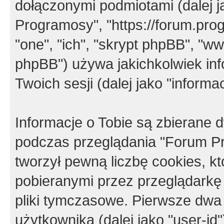
dołączonymi podmiotami (dalej j
Programosy", "https://forum.progr
"one", "ich", "skrypt phpBB", "
phpBB") używa jakichkolwiek in
Twoich sesji (dalej jako "informac
Informacje o Tobie są zbierane
podczas przeglądania "Forum P
tworzył pewną liczbę cookies, k
pobieranymi przez przeglądarkę
pliki tymczasowe. Pierwsze dwa 
użytkownika (dalej jako "user-id"