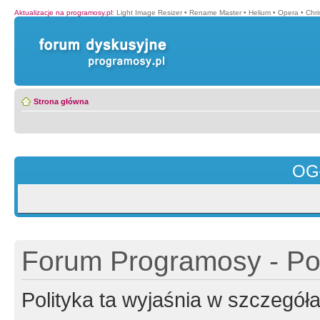
Aktualizacje na programosy.pl
:
Light Image Resizer
•
Rename Master
•
Helium
•
Opera
•
Chr
Strona główna
OG
Forum Programosy - Pol
Polityka ta wyjaśnia w szczegó