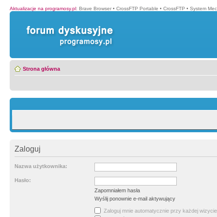
Aktualizacje na programosy.pl
:
Brave Browser
•
CrossFTP Portable
•
CrossFTP
•
System Mec
Strona główna
Zaloguj
Nazwa użytkownika:
Hasło:
Zapomniałem hasła
Wyślij ponownie e-mail aktywujący
Zaloguj mnie automatycznie przy każdej wizycie