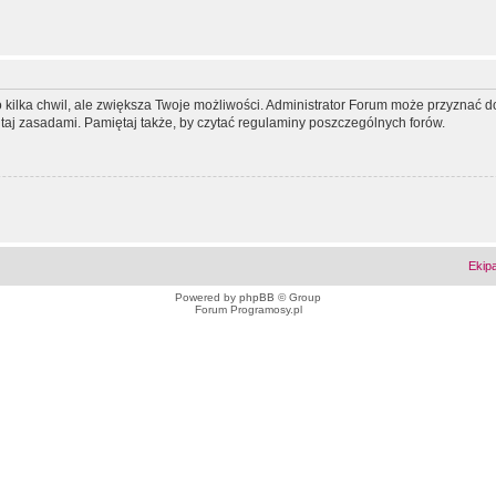
ko kilka chwil, ale zwiększa Twoje możliwości. Administrator Forum może przyzna
tutaj zasadami. Pamiętaj także, by czytać regulaminy poszczególnych forów.
Ekip
Powered by
phpBB
© Group
Forum Programosy.pl