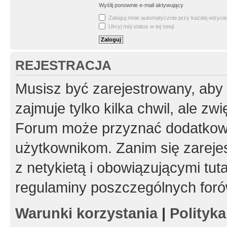
Wyślij ponownie e-mail aktywujący
Zaloguj mnie automatycznie przy każdej wizycie
Ukryj mój status w tej sesji
REJESTRACJA
Musisz być zarejestrowany, aby
zajmuje tylko kilka chwil, ale z
Forum może przyznać dodatkow
użytkownikom. Zanim się zarejes
z netykietą i obowiązującymi tut
regulaminy poszczególnych foró
Warunki korzystania
|
Polityk