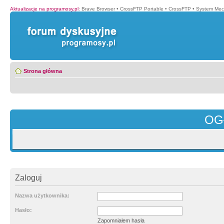
Aktualizacje na programosy.pl
:
Brave Browser
•
CrossFTP Portable
•
CrossFTP
•
System Mec
Strona główna
OG
Zaloguj
Nazwa użytkownika:
Hasło:
Zapomniałem hasła