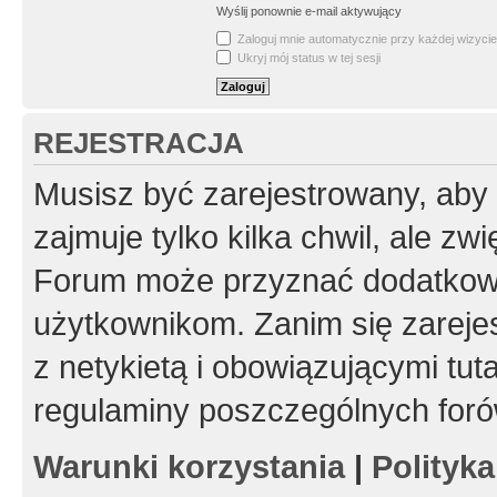
Wyślij ponownie e-mail aktywujący
Zaloguj mnie automatycznie przy każdej wizycie
Ukryj mój status w tej sesji
REJESTRACJA
Musisz być zarejestrowany, aby
zajmuje tylko kilka chwil, ale z
Forum może przyznać dodatkow
użytkownikom. Zanim się zarejes
z netykietą i obowiązującymi tut
regulaminy poszczególnych foró
Warunki korzystania
|
Polityk