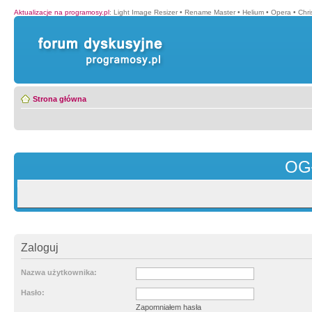
Aktualizacje na programosy.pl
:
Light Image Resizer
•
Rename Master
•
Helium
•
Opera
•
Chr
Strona główna
OG
Zaloguj
Nazwa użytkownika:
Hasło:
Zapomniałem hasła