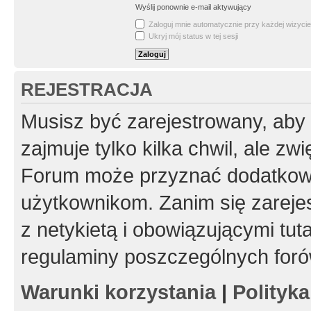
Wyślij ponownie e-mail aktywujący
Zaloguj mnie automatycznie przy każdej wizycie
Ukryj mój status w tej sesji
REJESTRACJA
Musisz być zarejestrowany, aby
zajmuje tylko kilka chwil, ale z
Forum może przyznać dodatkow
użytkownikom. Zanim się zarejes
z netykietą i obowiązującymi tut
regulaminy poszczególnych foró
Warunki korzystania
|
Polityk