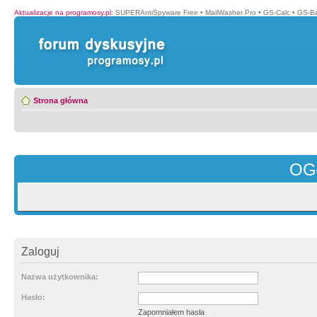
Aktualizacje na programosy.pl
:
SUPERAntiSpyware Free
•
MailWasher Pro
•
GS-Calc
•
GS-B
Strona główna
OG
Zaloguj
Nazwa użytkownika:
Hasło:
Zapomniałem hasła