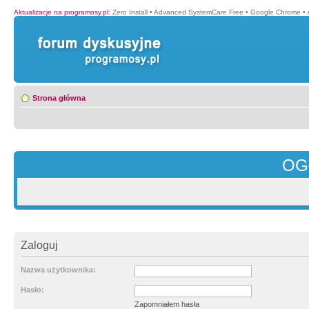
Aktualizacje na programosy.pl
:
Zero Install
•
Advanced SystemCare Free
•
Google Chrome
•
Strona główna
OG
Zaloguj
Nazwa użytkownika:
Hasło:
Zapomniałem hasła