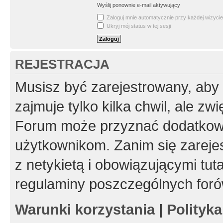
Wyślij ponownie e-mail aktywujący
Zaloguj mnie automatycznie przy każdej wizycie
Ukryj mój status w tej sesji
REJESTRACJA
Musisz być zarejestrowany, aby
zajmuje tylko kilka chwil, ale z
Forum może przyznać dodatkow
użytkownikom. Zanim się zarejes
z netykietą i obowiązującymi tut
regulaminy poszczególnych foró
Warunki korzystania
|
Polityk