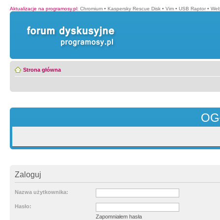
Aktualizacje na programosy.pl
:
Chromium
•
Kaspersky Rescue Disk
•
Vim
•
USB Raptor
•
Web
Strona główna
OG
Zaloguj
Nazwa użytkownika:
Hasło:
Zapomniałem hasła