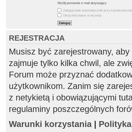
Wyślij ponownie e-mail aktywujący
Zaloguj mnie automatycznie przy każdej wizycie
Ukryj mój status w tej sesji
REJESTRACJA
Musisz być zarejestrowany, aby
zajmuje tylko kilka chwil, ale z
Forum może przyznać dodatkow
użytkownikom. Zanim się zarejes
z netykietą i obowiązującymi tut
regulaminy poszczególnych foró
Warunki korzystania
|
Polityk