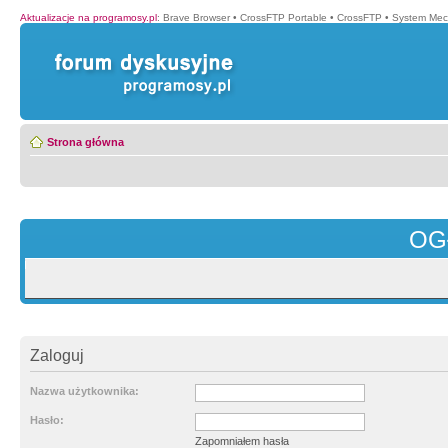
Aktualizacje na programosy.pl
:
Brave Browser
•
CrossFTP Portable
•
CrossFTP
•
System Mec
Strona główna
OG
Zaloguj
Nazwa użytkownika:
Hasło:
Zapomniałem hasła