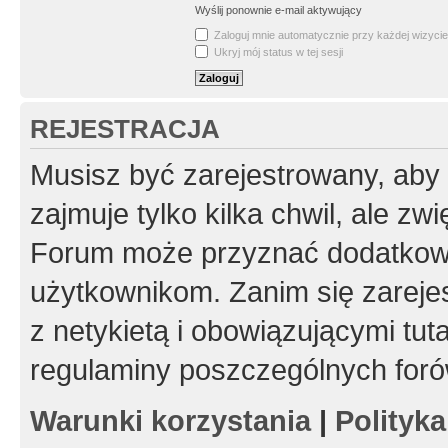
Wyślij ponownie e-mail aktywujący
Zaloguj mnie automatycznie przy każdej wizycie
Ukryj mój status w tej sesji
REJESTRACJA
Musisz być zarejestrowany, aby
zajmuje tylko kilka chwil, ale z
Forum może przyznać dodatkow
użytkownikom. Zanim się zarejes
z netykietą i obowiązującymi tut
regulaminy poszczególnych foró
Warunki korzystania
|
Polityk