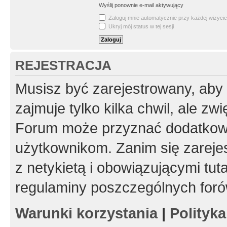
Wyślij ponownie e-mail aktywujący
Zaloguj mnie automatycznie przy każdej wizycie
Ukryj mój status w tej sesji
REJESTRACJA
Musisz być zarejestrowany, aby
zajmuje tylko kilka chwil, ale z
Forum może przyznać dodatkow
użytkownikom. Zanim się zarejes
z netykietą i obowiązującymi tut
regulaminy poszczególnych foró
Warunki korzystania
|
Polityk