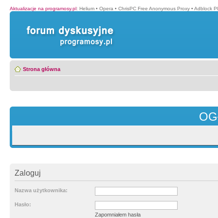
Aktualizacje na programosy.pl
:
Helium
•
Opera
•
ChrisPC Free Anonymous Proxy
•
Adblock P
Strona główna
OG
Zaloguj
Nazwa użytkownika:
Hasło:
Zapomniałem hasła