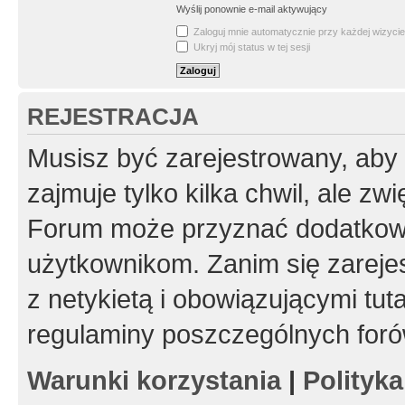
Wyślij ponownie e-mail aktywujący
Zaloguj mnie automatycznie przy każdej wizycie
Ukryj mój status w tej sesji
REJESTRACJA
Musisz być zarejestrowany, aby
zajmuje tylko kilka chwil, ale z
Forum może przyznać dodatkow
użytkownikom. Zanim się zarejes
z netykietą i obowiązującymi tut
regulaminy poszczególnych foró
Warunki korzystania
|
Polityk