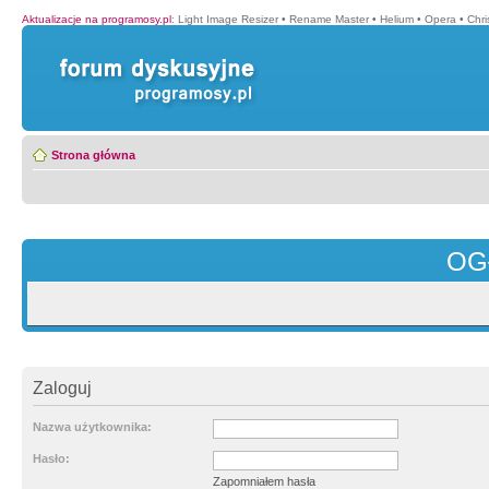
Aktualizacje na programosy.pl
:
Light Image Resizer
•
Rename Master
•
Helium
•
Opera
•
Chr
Strona główna
OG
Zaloguj
Nazwa użytkownika:
Hasło:
Zapomniałem hasła