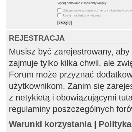
Wyślij ponownie e-mail aktywujący
Zaloguj mnie automatycznie przy każdej wizycie
Ukryj mój status w tej sesji
REJESTRACJA
Musisz być zarejestrowany, aby
zajmuje tylko kilka chwil, ale z
Forum może przyznać dodatkow
użytkownikom. Zanim się zarejes
z netykietą i obowiązującymi tut
regulaminy poszczególnych foró
Warunki korzystania
|
Polityk