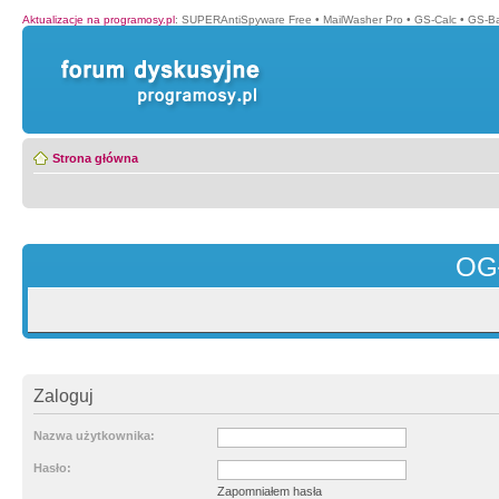
Aktualizacje na programosy.pl
:
SUPERAntiSpyware Free
•
MailWasher Pro
•
GS-Calc
•
GS-B
Strona główna
OG
Zaloguj
Nazwa użytkownika:
Hasło:
Zapomniałem hasła