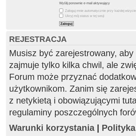
Wyślij ponownie e-mail aktywujący
Zaloguj mnie automatycznie przy każdej wizycie
Ukryj mój status w tej sesji
REJESTRACJA
Musisz być zarejestrowany, aby
zajmuje tylko kilka chwil, ale z
Forum może przyznać dodatkow
użytkownikom. Zanim się zarejes
z netykietą i obowiązującymi tut
regulaminy poszczególnych foró
Warunki korzystania
|
Polityk