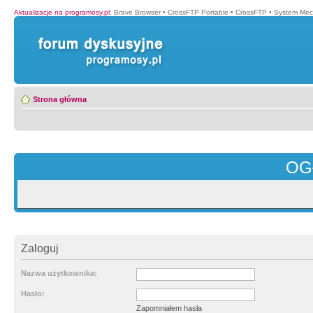
Aktualizacje na programosy.pl
:
Brave Browser
•
CrossFTP Portable
•
CrossFTP
•
System Mec
Strona główna
OG
Zaloguj
Nazwa użytkownika:
Hasło:
Zapomniałem hasła