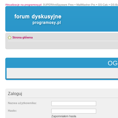
Aktualizacje na programosy.pl
:
SUPERAntiSpyware Free
•
MailWasher Pro
•
GS-Calc
•
GS-B
Strona główna
OG
Zaloguj
Nazwa użytkownika:
Hasło:
Zapomniałem hasła