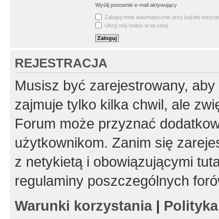
Wyślij ponownie e-mail aktywujący
Zaloguj mnie automatycznie przy każdej wizycie
Ukryj mój status w tej sesji
REJESTRACJA
Musisz być zarejestrowany, aby
zajmuje tylko kilka chwil, ale z
Forum może przyznać dodatkow
użytkownikom. Zanim się zarejes
z netykietą i obowiązującymi tut
regulaminy poszczególnych foró
Warunki korzystania
|
Polityk