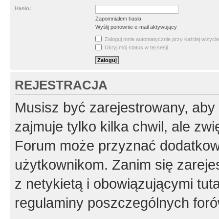
Hasło:
Zapomniałem hasła
Wyślij ponownie e-mail aktywujący
Zaloguj mnie automatycznie przy każdej wizycie
Ukryj mój status w tej sesji
REJESTRACJA
Musisz być zarejestrowany, aby
zajmuje tylko kilka chwil, ale z
Forum może przyznać dodatkow
użytkownikom. Zanim się zarejes
z netykietą i obowiązującymi tut
regulaminy poszczególnych foró