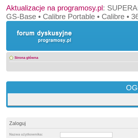
Aktualizacje na programosy.pl
:
SUPERAn
GS-Base
•
Calibre Portable
•
Calibre
•
36
Strona główna
OG
Zaloguj
Nazwa użytkownika: