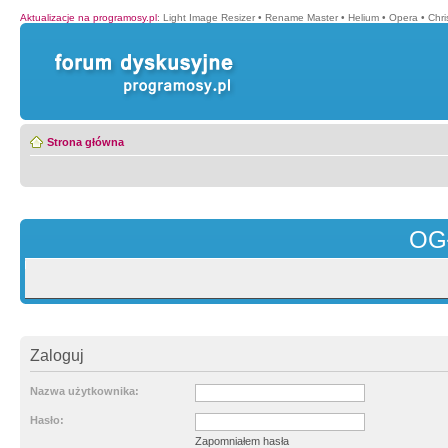
Aktualizacje na programosy.pl
:
Light Image Resizer
•
Rename Master
•
Helium
•
Opera
•
Chr
Strona główna
OG
Zaloguj
Nazwa użytkownika:
Hasło:
Zapomniałem hasła