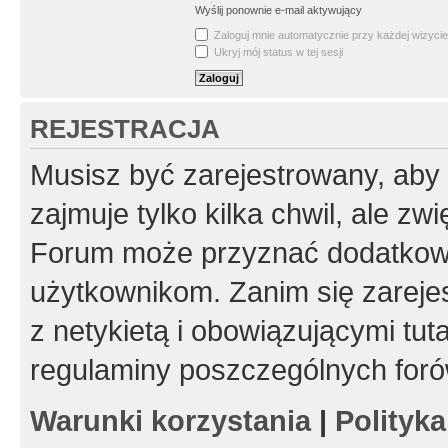
Wyślij ponownie e-mail aktywujący
Zaloguj mnie automatycznie przy każdej wizycie
Ukryj mój status w tej sesji
REJESTRACJA
Musisz być zarejestrowany, aby
zajmuje tylko kilka chwil, ale z
Forum może przyznać dodatkow
użytkownikom. Zanim się zarejes
z netykietą i obowiązującymi tut
regulaminy poszczególnych foró
Warunki korzystania
|
Polityk