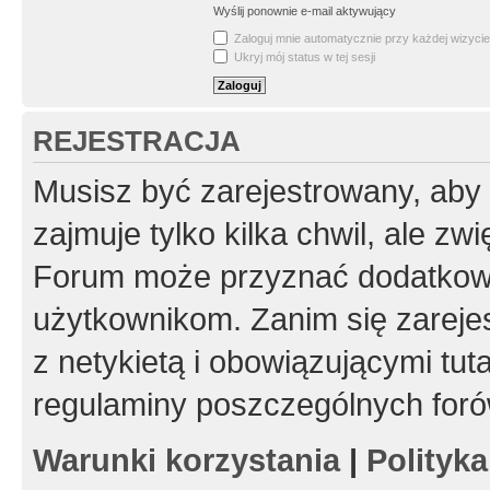
Wyślij ponownie e-mail aktywujący
Zaloguj mnie automatycznie przy każdej wizycie
Ukryj mój status w tej sesji
REJESTRACJA
Musisz być zarejestrowany, aby
zajmuje tylko kilka chwil, ale z
Forum może przyznać dodatkow
użytkownikom. Zanim się zarejes
z netykietą i obowiązującymi tut
regulaminy poszczególnych foró
Warunki korzystania
|
Polityk