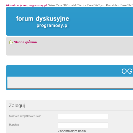
Aktualizacje na programosy.pl
:
Wise Care 365
•
eM Client
•
FreeFileSync Portable
•
FreeFile
Strona główna
OG
Zaloguj
Nazwa użytkownika:
Hasło:
Zapomniałem hasła