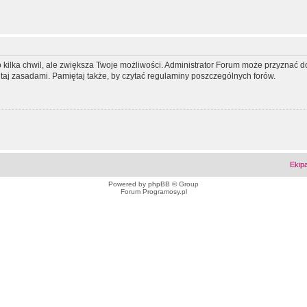
ko kilka chwil, ale zwiększa Twoje możliwości. Administrator Forum może przyzna
tutaj zasadami. Pamiętaj także, by czytać regulaminy poszczególnych forów.
Ekip
Powered by
phpBB
© Group
Forum Programosy.pl