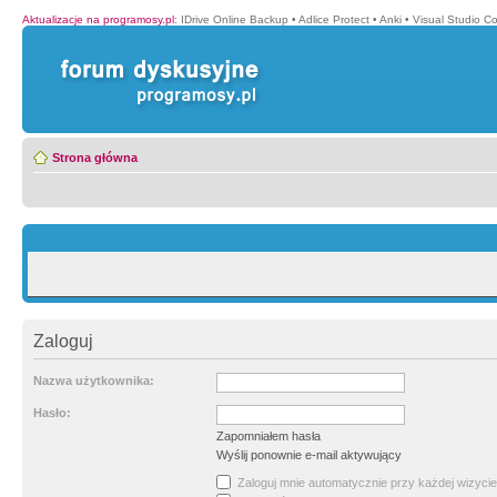
Aktualizacje na programosy.pl
:
IDrive Online Backup
•
Adlice Protect
•
Anki
•
Visual Studio C
Strona główna
Zaloguj
Nazwa użytkownika:
Hasło:
Zapomniałem hasła
Wyślij ponownie e-mail aktywujący
Zaloguj mnie automatycznie przy każdej wizycie