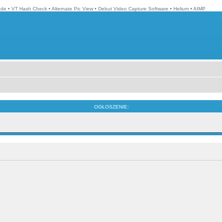
ode
•
VT Hash Check
•
Alternate Pic View
•
Debut Video Capture Software
•
Helium
•
AIMP
OGŁOSZENIE: