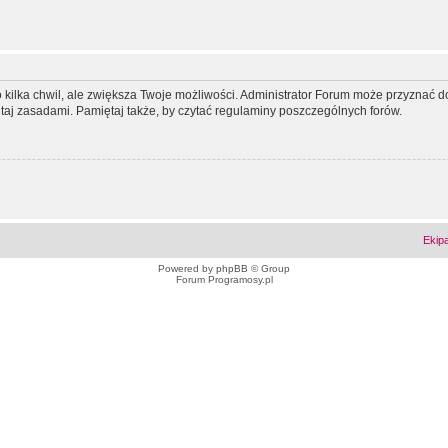
ko kilka chwil, ale zwiększa Twoje możliwości. Administrator Forum może przyzna
tutaj zasadami. Pamiętaj także, by czytać regulaminy poszczególnych forów.
Ekip
Powered by
phpBB
© Group
Forum Programosy.pl