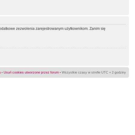
ć dodatkowe zezwolenia zarejestrowanym użytkownikom. Zanim się
a
•
Usuń cookies utworzone przez forum
• Wszystkie czasy w strefie UTC + 2 godziny