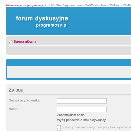
Aktualizacje na programosy.pl
:
SUPERAntiSpyware Free
•
MailWasher Pro
•
GS-Calc
•
GS-B
Strona główna
Zaloguj
Nazwa użytkownika:
Hasło:
Zapomniałem hasła
Wyślij ponownie e-mail aktywujący
Zaloguj mnie automatycznie przy każdej wizycie