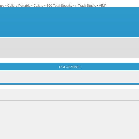
ase
•
Calibre Portable
•
Calibre
•
360 Total Security
•
n-Track Studio
•
AIMP
OGŁOSZENIE: