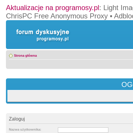
Aktualizacje na programosy.pl
:
Light Ima
ChrisPC Free Anonymous Proxy
•
Adblo
Strona główna
OG
Zaloguj
Nazwa użytkownika: