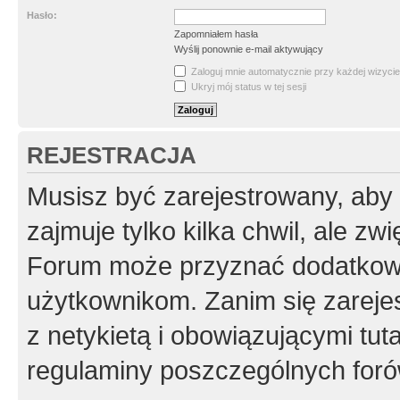
Hasło:
Zapomniałem hasła
Wyślij ponownie e-mail aktywujący
Zaloguj mnie automatycznie przy każdej wizycie
Ukryj mój status w tej sesji
REJESTRACJA
Musisz być zarejestrowany, aby
zajmuje tylko kilka chwil, ale z
Forum może przyznać dodatkow
użytkownikom. Zanim się zarejes
z netykietą i obowiązującymi tut
regulaminy poszczególnych foró