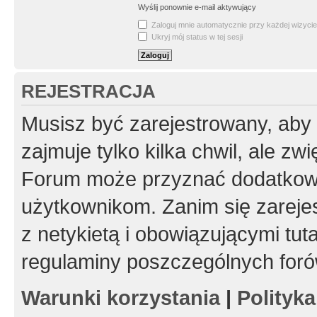
Wyślij ponownie e-mail aktywujący
Zaloguj mnie automatycznie przy każdej wizycie
Ukryj mój status w tej sesji
REJESTRACJA
Musisz być zarejestrowany, aby
zajmuje tylko kilka chwil, ale z
Forum może przyznać dodatkow
użytkownikom. Zanim się zarejes
z netykietą i obowiązującymi tut
regulaminy poszczególnych foró
Warunki korzystania
|
Polityk