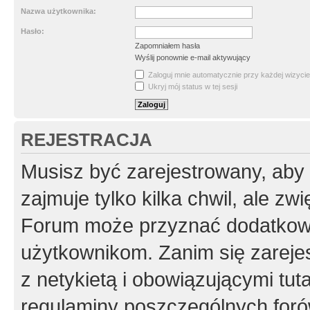
Nazwa użytkownika:
Hasło:
Zapomniałem hasła
Wyślij ponownie e-mail aktywujący
Zaloguj mnie automatycznie przy każdej wizycie
Ukryj mój status w tej sesji
REJESTRACJA
Musisz być zarejestrowany, aby
zajmuje tylko kilka chwil, ale z
Forum może przyznać dodatkow
użytkownikom. Zanim się zarejes
z netykietą i obowiązującymi tut
regulaminy poszczególnych foró