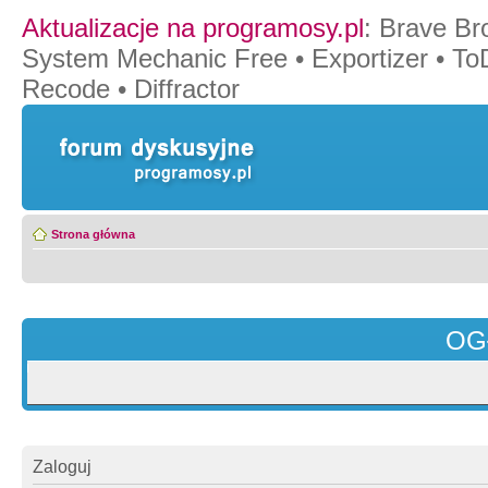
Aktualizacje na programosy.pl
:
Brave Br
System Mechanic Free
•
Exportizer
•
To
Recode
•
Diffractor
Strona główna
OG
Zaloguj