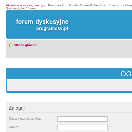
Aktualizacje na programosy.pl
:
Passmark OSFMount
•
Microsoft OneDrive
•
Chromium
•
Kasp
Grammarly for Chrome
Strona główna
OG
Zaloguj
Nazwa użytkownika:
Hasło: