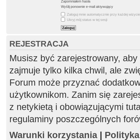
Zapomniałem hasła
Wyślij ponownie e-mail aktywujący
Zaloguj mnie automatycznie przy każdej wizycie
Ukryj mój status w tej sesji
REJESTRACJA
Musisz być zarejestrowany, aby
zajmuje tylko kilka chwil, ale z
Forum może przyznać dodatkow
użytkownikom. Zanim się zarejes
z netykietą i obowiązującymi tut
regulaminy poszczególnych foró
Warunki korzystania
|
Polityk