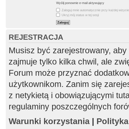
Wyślij ponownie e-mail aktywujący
Zaloguj mnie automatycznie przy każdej wizycie
Ukryj mój status w tej sesji
REJESTRACJA
Musisz być zarejestrowany, aby
zajmuje tylko kilka chwil, ale z
Forum może przyznać dodatkow
użytkownikom. Zanim się zarejes
z netykietą i obowiązującymi tut
regulaminy poszczególnych foró
Warunki korzystania
|
Polityk