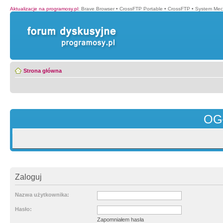
Aktualizacje na programosy.pl
:
Brave Browser
•
CrossFTP Portable
•
CrossFTP
•
System Mec
Strona główna
OG
Zaloguj
Nazwa użytkownika:
Hasło:
Zapomniałem hasła