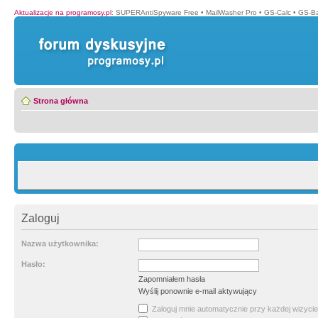
Aktualizacje na programosy.pl
:
SUPERAntiSpyware Free
•
MailWasher Pro
•
GS-Calc
•
GS-B
Strona główna
Zaloguj
Nazwa użytkownika:
Hasło:
Zapomniałem hasła
Wyślij ponownie e-mail aktywujący
Zaloguj mnie automatycznie przy każdej wizycie