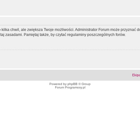
ko kilka chwil, ale zwiększa Twoje możliwości. Administrator Forum może przyzna
tutaj zasadami. Pamiętaj także, by czytać regulaminy poszczególnych forów.
Ekip
Powered by
phpBB
© Group
Forum Programosy.pl