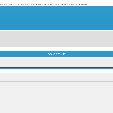
ase
•
Calibre Portable
•
Calibre
•
360 Total Security
•
n-Track Studio
•
AIMP
OGŁOSZENIE: