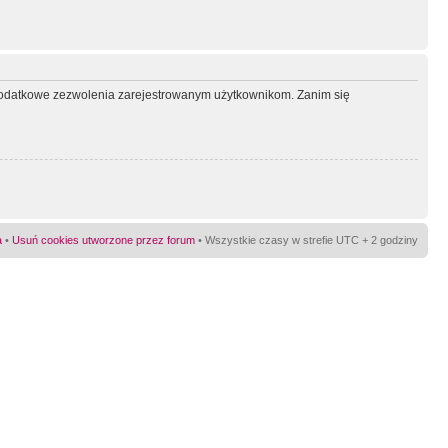
ć dodatkowe zezwolenia zarejestrowanym użytkownikom. Zanim się
a
•
Usuń cookies utworzone przez forum
• Wszystkie czasy w strefie UTC + 2 godziny