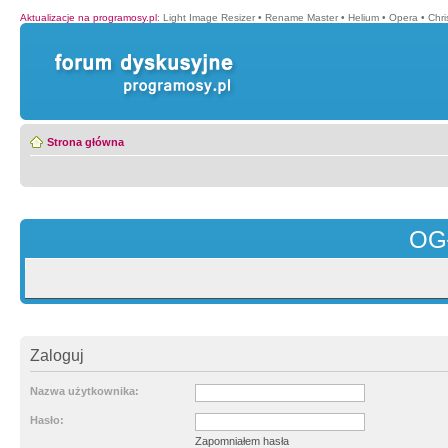
Aktualizacje na programosy.pl
:
Light Image Resizer
•
Rename Master
•
Helium
•
Opera
•
Chr
Strona główna
OG
Zaloguj
Nazwa użytkownika:
Hasło:
Zapomniałem hasła