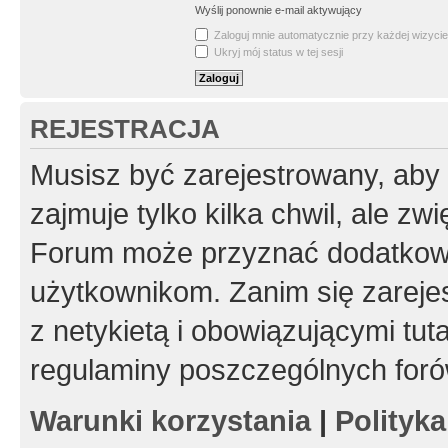
Wyślij ponownie e-mail aktywujący
Zaloguj mnie automatycznie przy każdej wizycie
Ukryj mój status w tej sesji
REJESTRACJA
Musisz być zarejestrowany, aby
zajmuje tylko kilka chwil, ale z
Forum może przyznać dodatkow
użytkownikom. Zanim się zarejes
z netykietą i obowiązującymi tut
regulaminy poszczególnych foró
Warunki korzystania
|
Polityk