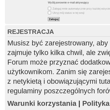
Wyślij ponownie e-mail aktywujący
Zaloguj mnie automatycznie przy każdej wizycie
Ukryj mój status w tej sesji
REJESTRACJA
Musisz być zarejestrowany, aby
zajmuje tylko kilka chwil, ale z
Forum może przyznać dodatkow
użytkownikom. Zanim się zarejes
z netykietą i obowiązującymi tut
regulaminy poszczególnych foró
Warunki korzystania
|
Polityk