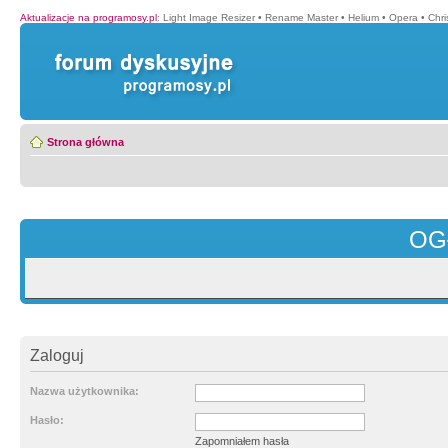
Aktualizacje na programosy.pl
:
Light Image Resizer
•
Rename Master
•
Helium
•
Opera
•
Chr
Strona główna
OG
Zaloguj
Nazwa użytkownika:
Hasło:
Zapomniałem hasła