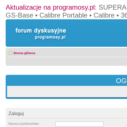
Aktualizacje na programosy.pl
:
SUPERAn
GS-Base
•
Calibre Portable
•
Calibre
•
36
Strona główna
OG
Zaloguj
Nazwa użytkownika: