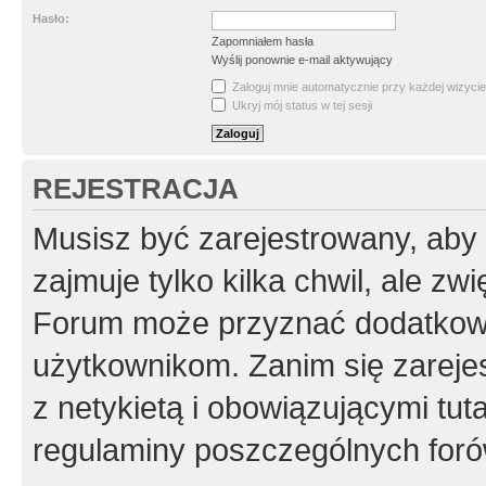
Hasło:
Zapomniałem hasła
Wyślij ponownie e-mail aktywujący
Zaloguj mnie automatycznie przy każdej wizycie
Ukryj mój status w tej sesji
REJESTRACJA
Musisz być zarejestrowany, aby
zajmuje tylko kilka chwil, ale z
Forum może przyznać dodatkow
użytkownikom. Zanim się zarejes
z netykietą i obowiązującymi tut
regulaminy poszczególnych foró