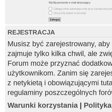
Wyślij ponownie e-mail aktywujący
Zaloguj mnie automatycznie przy każdej wizycie
Ukryj mój status w tej sesji
REJESTRACJA
Musisz być zarejestrowany, aby
zajmuje tylko kilka chwil, ale z
Forum może przyznać dodatkow
użytkownikom. Zanim się zarejes
z netykietą i obowiązującymi tut
regulaminy poszczególnych foró
Warunki korzystania
|
Polityk