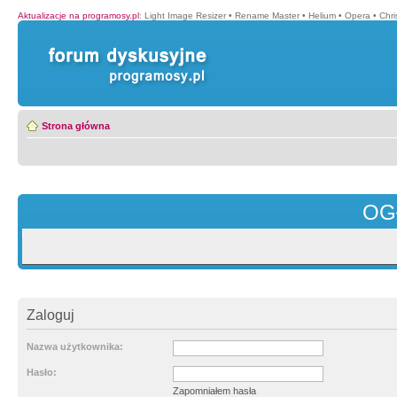
Aktualizacje na programosy.pl
:
Light Image Resizer
•
Rename Master
•
Helium
•
Opera
•
Chr
Strona główna
OG
Zaloguj
Nazwa użytkownika:
Hasło:
Zapomniałem hasła