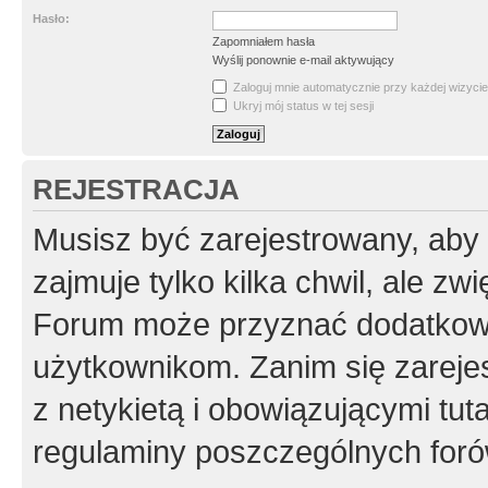
Hasło:
Zapomniałem hasła
Wyślij ponownie e-mail aktywujący
Zaloguj mnie automatycznie przy każdej wizycie
Ukryj mój status w tej sesji
REJESTRACJA
Musisz być zarejestrowany, aby
zajmuje tylko kilka chwil, ale z
Forum może przyznać dodatkow
użytkownikom. Zanim się zarejes
z netykietą i obowiązującymi tut
regulaminy poszczególnych foró