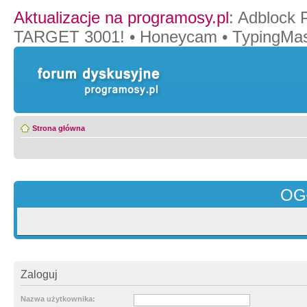
Aktualizacje na programosy.pl
:
Adblock 
TARGET 3001!
•
Honeycam
•
TypingMas
Strona główna
OG
Zaloguj
Nazwa użytkownika: