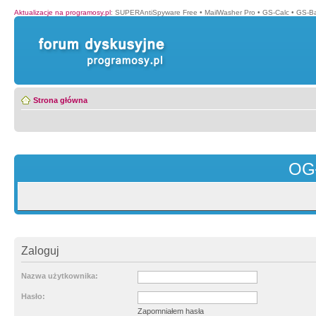
Aktualizacje na programosy.pl
:
SUPERAntiSpyware Free
•
MailWasher Pro
•
GS-Calc
•
GS-B
Strona główna
OG
Zaloguj
Nazwa użytkownika:
Hasło:
Zapomniałem hasła