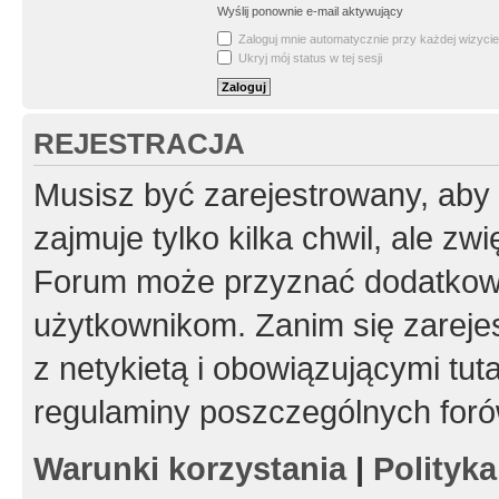
Wyślij ponownie e-mail aktywujący
Zaloguj mnie automatycznie przy każdej wizycie
Ukryj mój status w tej sesji
REJESTRACJA
Musisz być zarejestrowany, aby
zajmuje tylko kilka chwil, ale z
Forum może przyznać dodatkow
użytkownikom. Zanim się zarejes
z netykietą i obowiązującymi tut
regulaminy poszczególnych foró
Warunki korzystania
|
Polityk