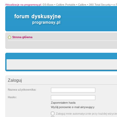
Aktualizacje na programosy.pl
:
GS-Base
•
Calibre Portable
•
Calibre
•
360 Total Security
•
n-
Strona główna
Zaloguj
Nazwa użytkownika:
Hasło:
Zapomniałem hasła
Wyślij ponownie e-mail aktywujący
Zaloguj mnie automatycznie przy każdej wizycie