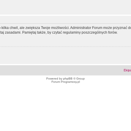
ko kilka chwil, ale zwiększa Twoje możliwości. Administrator Forum może przyzna
tutaj zasadami. Pamiętaj także, by czytać regulaminy poszczególnych forów.
Ekip
Powered by
phpBB
© Group
Forum Programosy.pl