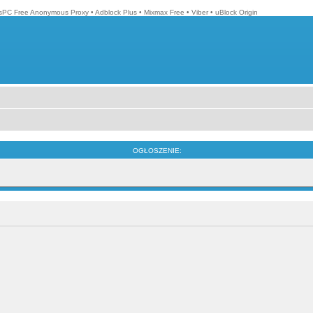
isPC Free Anonymous Proxy
•
Adblock Plus
•
Mixmax Free
•
Viber
•
uBlock Origin
OGŁOSZENIE: