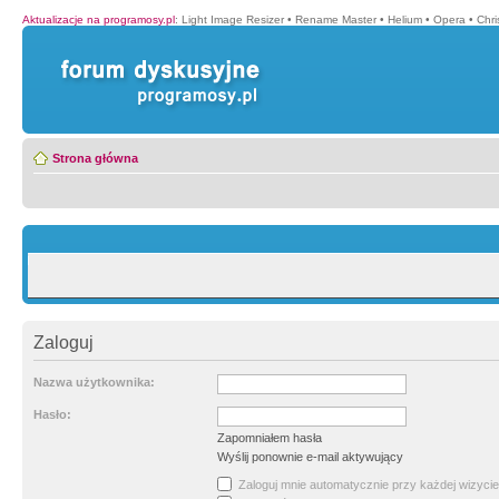
Aktualizacje na programosy.pl
:
Light Image Resizer
•
Rename Master
•
Helium
•
Opera
•
Chr
Strona główna
Zaloguj
Nazwa użytkownika:
Hasło:
Zapomniałem hasła
Wyślij ponownie e-mail aktywujący
Zaloguj mnie automatycznie przy każdej wizycie