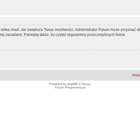
ko kilka chwil, ale zwiększa Twoje możliwości. Administrator Forum może przyzna
tutaj zasadami. Pamiętaj także, by czytać regulaminy poszczególnych forów.
Ekip
Powered by
phpBB
© Group
Forum Programosy.pl