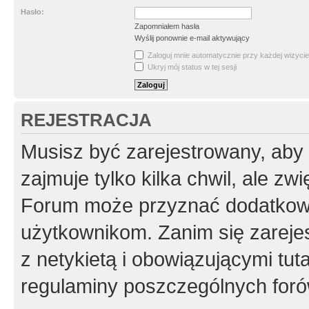
Hasło:
Zapomniałem hasła
Wyślij ponownie e-mail aktywujący
Zaloguj mnie automatycznie przy każdej wizycie
Ukryj mój status w tej sesji
REJESTRACJA
Musisz być zarejestrowany, aby
zajmuje tylko kilka chwil, ale z
Forum może przyznać dodatkow
użytkownikom. Zanim się zarejes
z netykietą i obowiązującymi tut
regulaminy poszczególnych foró