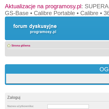
Aktualizacje na programosy.pl
:
SUPERAn
GS-Base
•
Calibre Portable
•
Calibre
•
36
Strona główna
OG
Zaloguj
Nazwa użytkownika: