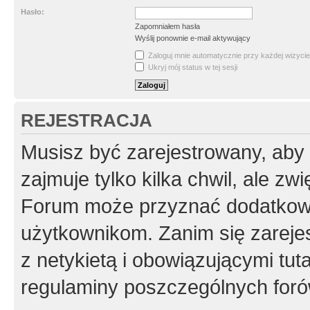
Hasło:
Zapomniałem hasła
Wyślij ponownie e-mail aktywujący
Zaloguj mnie automatycznie przy każdej wizycie
Ukryj mój status w tej sesji
REJESTRACJA
Musisz być zarejestrowany, aby
zajmuje tylko kilka chwil, ale z
Forum może przyznać dodatkow
użytkownikom. Zanim się zarejes
z netykietą i obowiązującymi tut
regulaminy poszczególnych foró