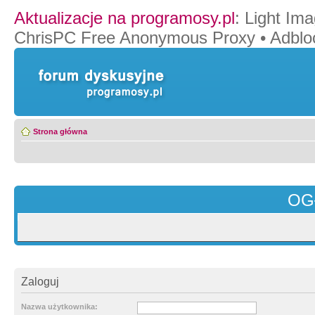
Aktualizacje na programosy.pl
:
Light Ima
ChrisPC Free Anonymous Proxy
•
Adblo
Strona główna
OG
Zaloguj
Nazwa użytkownika: