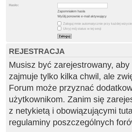
Hasło:
Zapomniałem hasła
Wyślij ponownie e-mail aktywujący
Zaloguj mnie automatycznie przy każdej wizycie
Ukryj mój status w tej sesji
REJESTRACJA
Musisz być zarejestrowany, aby
zajmuje tylko kilka chwil, ale z
Forum może przyznać dodatkow
użytkownikom. Zanim się zarejes
z netykietą i obowiązującymi tut
regulaminy poszczególnych foró