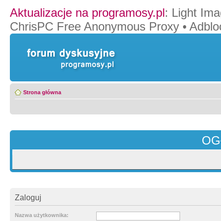
Aktualizacje na programosy.pl
:
Light Ima
ChrisPC Free Anonymous Proxy
•
Adblo
Strona główna
OG
Zaloguj
Nazwa użytkownika: