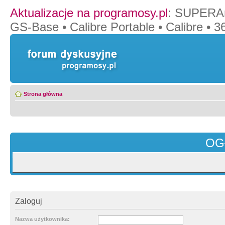
Aktualizacje na programosy.pl
:
SUPERAn
GS-Base
•
Calibre Portable
•
Calibre
•
36
Strona główna
OG
Zaloguj
Nazwa użytkownika: