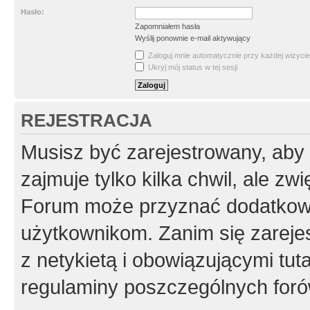
Hasło:
Zapomniałem hasła
Wyślij ponownie e-mail aktywujący
Zaloguj mnie automatycznie przy każdej wizycie
Ukryj mój status w tej sesji
REJESTRACJA
Musisz być zarejestrowany, aby
zajmuje tylko kilka chwil, ale z
Forum może przyznać dodatkow
użytkownikom. Zanim się zarejes
z netykietą i obowiązującymi tut
regulaminy poszczególnych foró