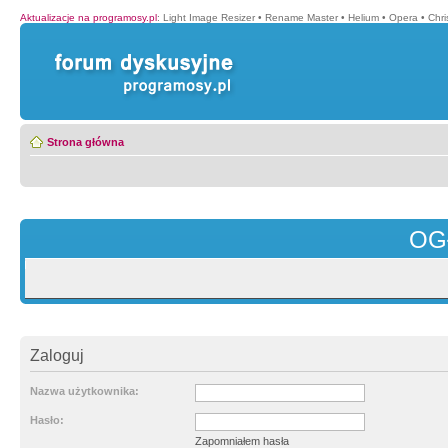
Aktualizacje na programosy.pl
:
Light Image Resizer
•
Rename Master
•
Helium
•
Opera
•
Chr
Strona główna
OG
Zaloguj
Nazwa użytkownika:
Hasło:
Zapomniałem hasła