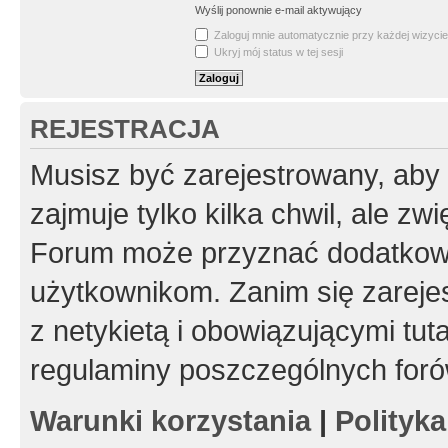
Wyślij ponownie e-mail aktywujący
Zaloguj mnie automatycznie przy każdej wizycie
Ukryj mój status w tej sesji
REJESTRACJA
Musisz być zarejestrowany, aby
zajmuje tylko kilka chwil, ale z
Forum może przyznać dodatkow
użytkownikom. Zanim się zarejes
z netykietą i obowiązującymi tut
regulaminy poszczególnych foró
Warunki korzystania
|
Polityk