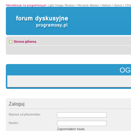
Aktualizacje na programosy.pl
:
Light Image Resizer
•
Rename Master
•
Helium
•
Opera
•
Chr
Strona główna
OG
Zaloguj
Nazwa użytkownika:
Hasło:
Zapomniałem hasła