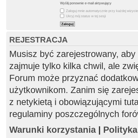
Wyślij ponownie e-mail aktywujący
Zaloguj mnie automatycznie przy każdej wizycie
Ukryj mój status w tej sesji
REJESTRACJA
Musisz być zarejestrowany, aby
zajmuje tylko kilka chwil, ale z
Forum może przyznać dodatkow
użytkownikom. Zanim się zarejes
z netykietą i obowiązującymi tut
regulaminy poszczególnych foró
Warunki korzystania
|
Polityk