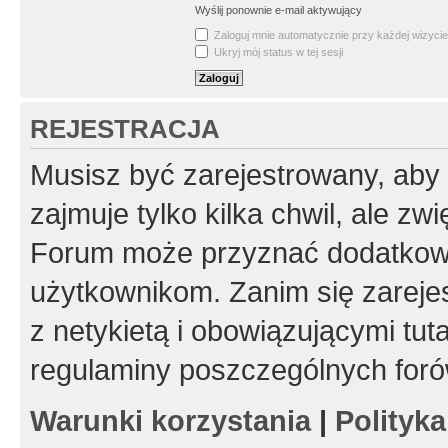
Wyślij ponownie e-mail aktywujący
Zaloguj mnie automatycznie przy każdej wizycie
Ukryj mój status w tej sesji
REJESTRACJA
Musisz być zarejestrowany, aby
zajmuje tylko kilka chwil, ale z
Forum może przyznać dodatkow
użytkownikom. Zanim się zarejes
z netykietą i obowiązującymi tut
regulaminy poszczególnych foró
Warunki korzystania
|
Polityk