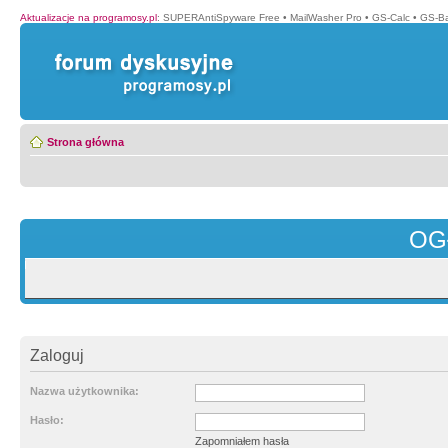
Aktualizacje na programosy.pl
:
SUPERAntiSpyware Free
•
MailWasher Pro
•
GS-Calc
•
GS-B
Strona główna
OG
Zaloguj
Nazwa użytkownika:
Hasło:
Zapomniałem hasła