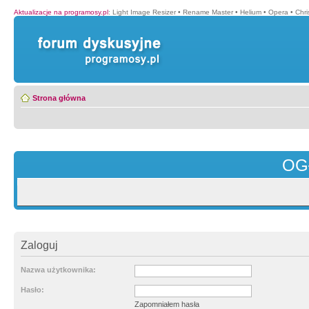
Aktualizacje na programosy.pl
:
Light Image Resizer
•
Rename Master
•
Helium
•
Opera
•
Chr
Strona główna
OG
Zaloguj
Nazwa użytkownika:
Hasło:
Zapomniałem hasła