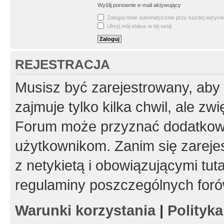
Wyślij ponownie e-mail aktywujący
Zaloguj mnie automatycznie przy każdej wizycie
Ukryj mój status w tej sesji
REJESTRACJA
Musisz być zarejestrowany, aby
zajmuje tylko kilka chwil, ale z
Forum może przyznać dodatkow
użytkownikom. Zanim się zarejes
z netykietą i obowiązującymi tut
regulaminy poszczególnych foró
Warunki korzystania
|
Polityk