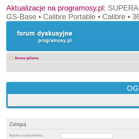
Aktualizacje na programosy.pl
:
SUPERAn
GS-Base
•
Calibre Portable
•
Calibre
•
36
Strona główna
OG
Zaloguj
Nazwa użytkownika: