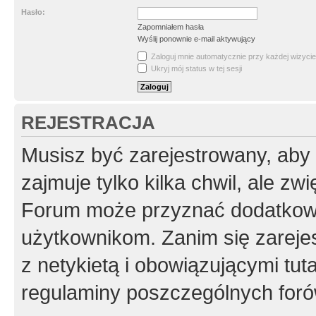
Hasło:
Zapomniałem hasła
Wyślij ponownie e-mail aktywujący
Zaloguj mnie automatycznie przy każdej wizycie
Ukryj mój status w tej sesji
REJESTRACJA
Musisz być zarejestrowany, aby
zajmuje tylko kilka chwil, ale z
Forum może przyznać dodatkow
użytkownikom. Zanim się zarejes
z netykietą i obowiązującymi tut
regulaminy poszczególnych foró