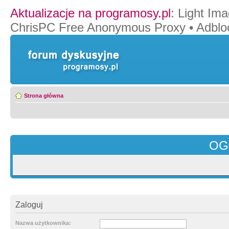
Aktualizacje na programosy.pl
:
Light Ima
ChrisPC Free Anonymous Proxy
•
Adblo
Strona główna
OG
Zaloguj
Nazwa użytkownika: