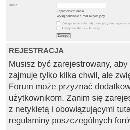
Hasło:
Zapomniałem hasła
Wyślij ponownie e-mail aktywujący
Zaloguj mnie automatycznie przy każdej wizycie
Ukryj mój status w tej sesji
REJESTRACJA
Musisz być zarejestrowany, aby
zajmuje tylko kilka chwil, ale z
Forum może przyznać dodatkow
użytkownikom. Zanim się zarejes
z netykietą i obowiązującymi tut
regulaminy poszczególnych foró