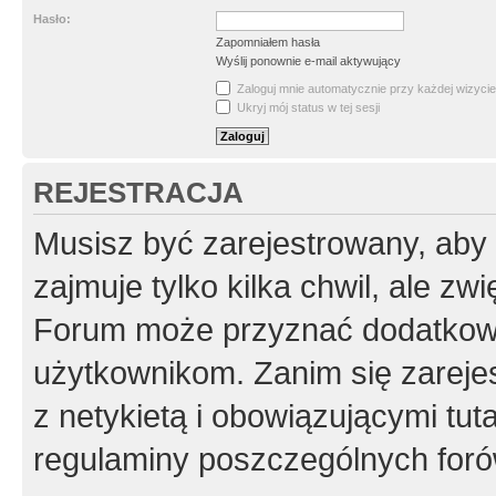
Hasło:
Zapomniałem hasła
Wyślij ponownie e-mail aktywujący
Zaloguj mnie automatycznie przy każdej wizycie
Ukryj mój status w tej sesji
REJESTRACJA
Musisz być zarejestrowany, aby
zajmuje tylko kilka chwil, ale z
Forum może przyznać dodatkow
użytkownikom. Zanim się zarejes
z netykietą i obowiązującymi tut
regulaminy poszczególnych foró