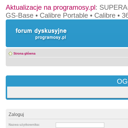
Aktualizacje na programosy.pl
:
SUPERAn
GS-Base
•
Calibre Portable
•
Calibre
•
36
Strona główna
OG
Zaloguj
Nazwa użytkownika: