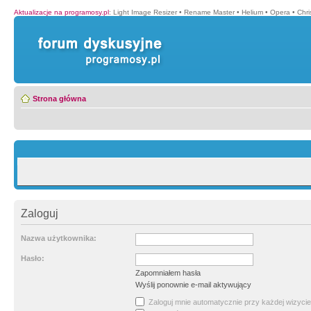
Aktualizacje na programosy.pl
:
Light Image Resizer
•
Rename Master
•
Helium
•
Opera
•
Chr
Strona główna
Zaloguj
Nazwa użytkownika:
Hasło:
Zapomniałem hasła
Wyślij ponownie e-mail aktywujący
Zaloguj mnie automatycznie przy każdej wizycie