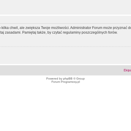
ko kilka chwil, ale zwiększa Twoje możliwości. Administrator Forum może przyzna
tutaj zasadami. Pamiętaj także, by czytać regulaminy poszczególnych forów.
Ekip
Powered by
phpBB
© Group
Forum Programosy.pl