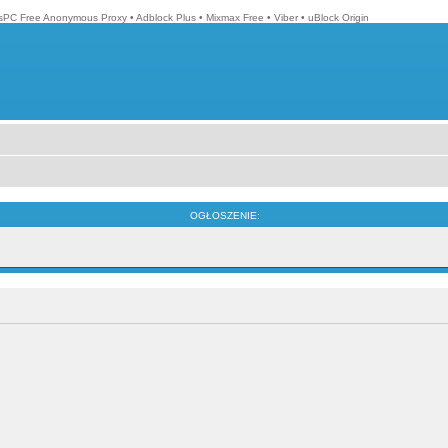
isPC Free Anonymous Proxy
•
Adblock Plus
•
Mixmax Free
•
Viber
•
uBlock Origin
OGŁOSZENIE: