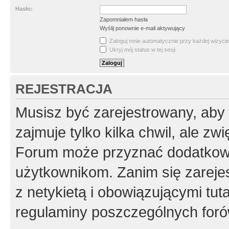
Hasło:
Zapomniałem hasła
Wyślij ponownie e-mail aktywujący
Zaloguj mnie automatycznie przy każdej wizycie
Ukryj mój status w tej sesji
REJESTRACJA
Musisz być zarejestrowany, aby
zajmuje tylko kilka chwil, ale z
Forum może przyznać dodatkow
użytkownikom. Zanim się zarejes
z netykietą i obowiązującymi tut
regulaminy poszczególnych foró