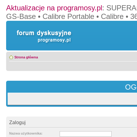
Aktualizacje na programosy.pl
:
SUPERAn
GS-Base
•
Calibre Portable
•
Calibre
•
36
Strona główna
OG
Zaloguj
Nazwa użytkownika: