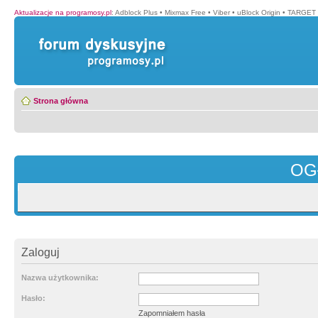
Aktualizacje na programosy.pl
:
Adblock Plus
•
Mixmax Free
•
Viber
•
uBlock Origin
•
TARGET 
Strona główna
OG
Zaloguj
Nazwa użytkownika:
Hasło:
Zapomniałem hasła