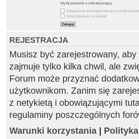
Wyślij ponownie e-mail aktywujący
Zaloguj mnie automatycznie przy każdej wizycie
Ukryj mój status w tej sesji
REJESTRACJA
Musisz być zarejestrowany, aby
zajmuje tylko kilka chwil, ale z
Forum może przyznać dodatkow
użytkownikom. Zanim się zarejes
z netykietą i obowiązującymi tut
regulaminy poszczególnych foró
Warunki korzystania
|
Polityk