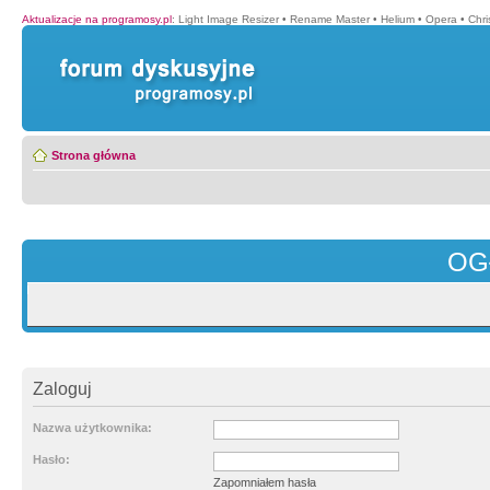
Aktualizacje na programosy.pl
:
Light Image Resizer
•
Rename Master
•
Helium
•
Opera
•
Chr
Strona główna
OG
Zaloguj
Nazwa użytkownika:
Hasło:
Zapomniałem hasła