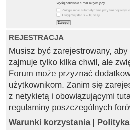
Wyślij ponownie e-mail aktywujący
Zaloguj mnie automatycznie przy każdej wizycie
Ukryj mój status w tej sesji
REJESTRACJA
Musisz być zarejestrowany, aby
zajmuje tylko kilka chwil, ale z
Forum może przyznać dodatkow
użytkownikom. Zanim się zarejes
z netykietą i obowiązującymi tut
regulaminy poszczególnych foró
Warunki korzystania
|
Polityk