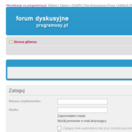
Aktualizacje na programosy.pl
:
Helium
•
Opera
•
ChrisPC Free Anonymous Proxy
•
Adblock P
Strona główna
Zaloguj
Nazwa użytkownika:
Hasło:
Zapomniałem hasła
Wyślij ponownie e-mail aktywujący
Zaloguj mnie automatycznie przy każdej wizycie