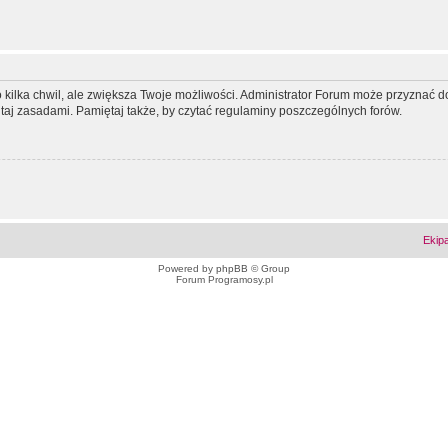
ko kilka chwil, ale zwiększa Twoje możliwości. Administrator Forum może przyzna
tutaj zasadami. Pamiętaj także, by czytać regulaminy poszczególnych forów.
Ekip
Powered by
phpBB
© Group
Forum Programosy.pl