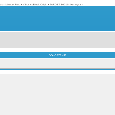
lus
•
Mixmax Free
•
Viber
•
uBlock Origin
•
TARGET 3001!
•
Honeycam
OGŁOSZENIE: