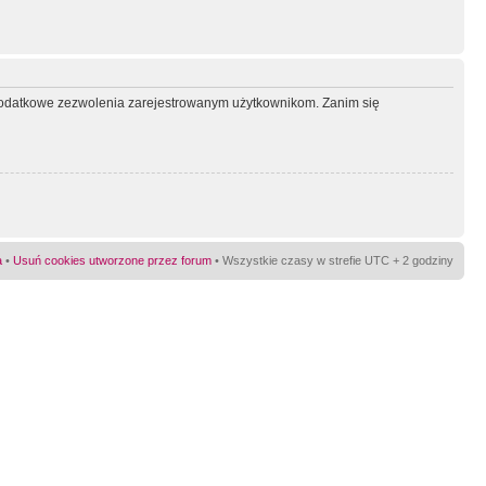
ć dodatkowe zezwolenia zarejestrowanym użytkownikom. Zanim się
a
•
Usuń cookies utworzone przez forum
• Wszystkie czasy w strefie UTC + 2 godziny