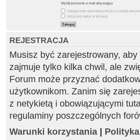
Wyślij ponownie e-mail aktywujący
Zaloguj mnie automatycznie przy każdej wizycie
Ukryj mój status w tej sesji
REJESTRACJA
Musisz być zarejestrowany, aby
zajmuje tylko kilka chwil, ale z
Forum może przyznać dodatkow
użytkownikom. Zanim się zarejes
z netykietą i obowiązującymi tut
regulaminy poszczególnych foró
Warunki korzystania
|
Polityk