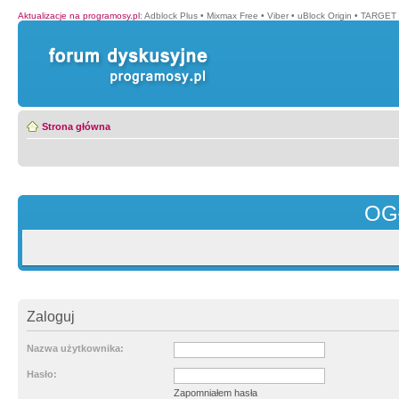
Aktualizacje na programosy.pl
:
Adblock Plus
•
Mixmax Free
•
Viber
•
uBlock Origin
•
TARGET 
Strona główna
OG
Zaloguj
Nazwa użytkownika:
Hasło:
Zapomniałem hasła